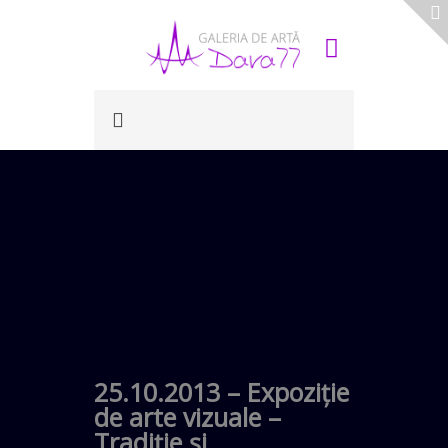
25.10.2013 – Expoziţie
de arte vizuale –
Tradiţie şi