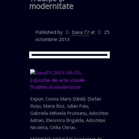
modernitate
Published by
Dava 77
at
25
octombrie 2013
Expun: Corina Mariş Dănilă. Ştefan
Roşu, Maria Boz, Iulian Paiu,
Gabriela-Mihaela Pruteanu, Adochiţei
Adrian, Eleonora Brigalda, Adochiţei
Nicoleta, Otilia Chiriac.