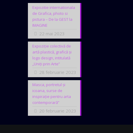
Expozitie internationala
de Grafica, photo si
pictura – De la GEST la
IMAGINE
22 mai 2023
Expoziție colectivă de
artă plastică, grafică și
logo design, intitulată
„Uniți prin Arte”
28 februarie 2023
Masca, portretul și
icoana, surse de
inspirație pentru arta
contemporară”
20 februarie 2023