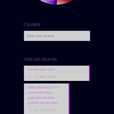
Căutare
Articole recente
Cursuri 2022-2023
15 iulie 2023
Zilele Bibliotecii 9-11
noiembrie 2022 –
expozitie de arta
grafica: Ani de Liceu
23 mai 2023