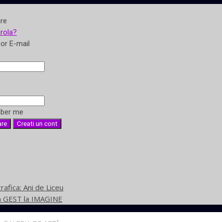
are
arola?
or E-mail
ber me
rafica: Ani de Liceu
 la GEST la IMAGINE