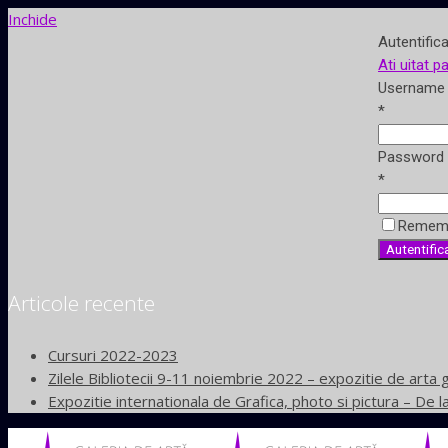
Inchide
Autentific
Ati uitat p
Username 
*
Password
*
Remem
Articole recente
Cursuri 2022-2023
Zilele Bibliotecii 9-11 noiembrie 2022 – expozitie de arta g
Expozitie internationala de Grafica, photo si pictura – De