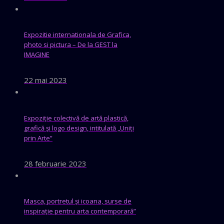
Expozitie internationala de Grafica,
photo si pictura – De la GEST la
IMAGINE
22 mai 2023
Expoziție colectivă de artă plastică,
grafică și logo design, intitulată „Uniți
prin Arte”
28 februarie 2023
Masca, portretul și icoana, surse de
inspirație pentru arta contemporară”