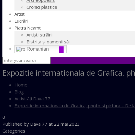
Cronici plastice
Artisti
Lucrări
Piatra Neamţ
Artişti străini
Bistriţa şi oamenii săi
Romanian
Expozitie internationala de Grafica, p
Home
Blog
Activităţi Dava 77
Expozitie internationala de Grafica, photo si pictura – De
0
Published by
Dava 77
at
22 mai 2023
Categories