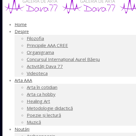
Home
Despre
Filozofia
Principiile AAA CREE
Organigrama
Concursul Internaţional Aurel Băeşu
Activităţi Dava 77
Videoteca
Arta AAA
Arta în cotidian
Arta ca hobby
Healing Art
Metodologie didactică
Poezie şi lectură
Muzică
Noutăţi
Archeopoesis