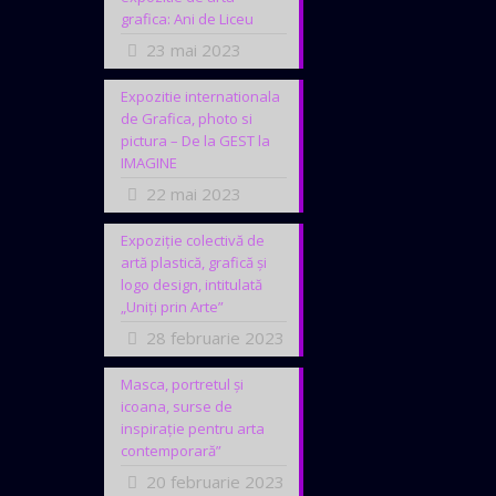
grafica: Ani de Liceu
23 mai 2023
Expozitie internationala
de Grafica, photo si
pictura – De la GEST la
IMAGINE
22 mai 2023
Expoziție colectivă de
artă plastică, grafică și
logo design, intitulată
„Uniți prin Arte”
28 februarie 2023
Masca, portretul și
icoana, surse de
inspirație pentru arta
contemporară”
20 februarie 2023