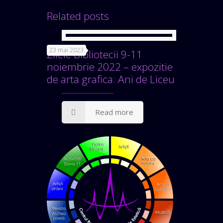
Related posts
23 mai 2023
Zilele Bibliotecii 9-11
noiembrie 2022 – expozitie
de arta grafica: Ani de Liceu
Read more