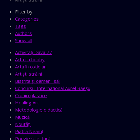
Filter by
Categories
Tags
Authors
Show all
Activităţi Dava 77
Arta ca hobby
Arta în cotidian
Artişti străini
Bistriţa şi oamenii săi
Concursul Internaţional Aurel Băeşu
Cronici plastice
Healing Art
Metodologie didactică
Muzică
Noutăţi
Piatra Neamţ
Poezie şi lectură