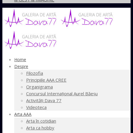
Home
Despre
Filozofia
Principiile AAA CREE
Organigrama
Concursul Internaţional Aurel Băeşu
Activităţi Dava 77
Videoteca
Arta AAA
Arta în cotidian
Arta ca hobby