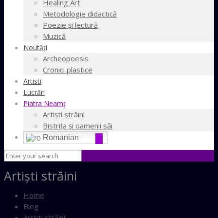
Healing Art
Metodologie didactică
Poezie şi lectură
Muzică
Noutăţi
Archeopoesis
Cronici plastice
Artisti
Lucrări
Piatra Neamţ
Artişti străini
Bistriţa şi oamenii săi
Romanian
Artişti străini
Home
Blog
Artişti străini