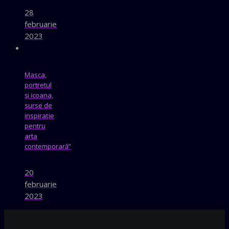
28
februarie
2023
Masca,
portretul
și icoana,
surse de
inspirație
pentru
arta
contemporară”
20
februarie
2023