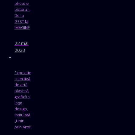
photo si
pictura –
De la
GEST la
IMAGINE
22 mai
2023
Expoziție
colectivă
de artă
plastică,
grafică și
logo
design,
intitulată
„Uniți
prin Arte”