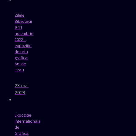
Zilele
Bibliotecii
9-11
noiembrie
2022 –
expozitie
de arta
grafica:
Ani de
Liceu
23 mai
2023
Expozitie
internationala
de
Grafica,