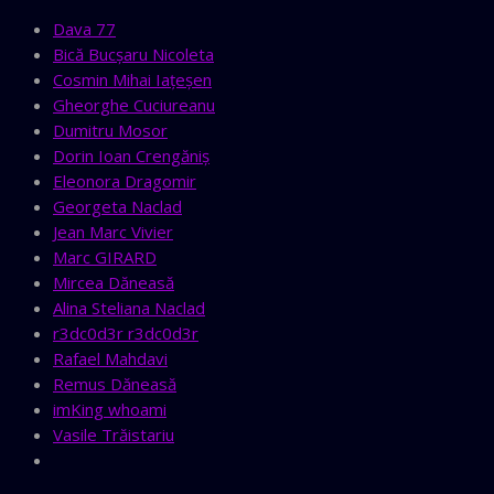
Dava 77
Bică Bucșaru Nicoleta
Cosmin Mihai Iaţeşen
Gheorghe Cuciureanu
Dumitru Mosor
Dorin Ioan Crengăniş
Eleonora Dragomir
Georgeta Naclad
Jean Marc Vivier
Marc GIRARD
Mircea Dăneasă
Alina Steliana Naclad
r3dc0d3r r3dc0d3r
Rafael Mahdavi
Remus Dăneasă
imKing whoami
Vasile Trăistariu