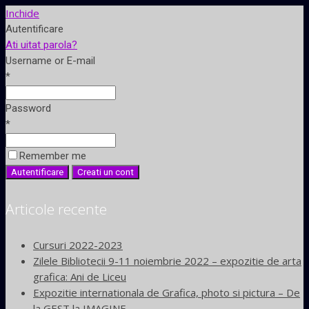
Inchide
Autentificare
Ati uitat parola?
Username or E-mail
*
Password
*
Remember me
Articole recente
Cursuri 2022-2023
Zilele Bibliotecii 9-11 noiembrie 2022 – expozitie de arta
grafica: Ani de Liceu
Expozitie internationala de Grafica, photo si pictura – De
la GEST la IMAGINE