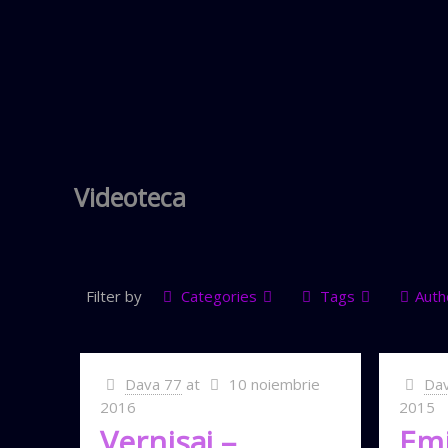
Videoteca
Filter by
Categories
Tags
Auth
Dava 77
at
10 noiembrie
Da
2016
2015
Vernisaj –
Emi