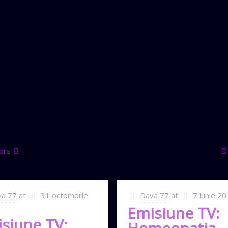
ors
va 77
at
31 octombrie
Dava 77
at
7 iunie 2
Emisiune TV:
siune TV: