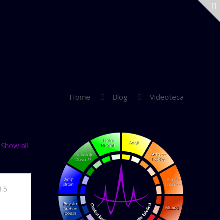
Home
Blog
Videoteca
Show all
015