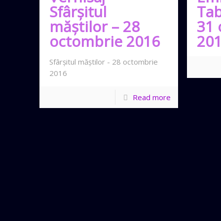
Sfârşitul
Tab
măştilor – 28
31 
octombrie 2016
20
Sfârşitul măştilor - 28 octombrie
2016
Read more