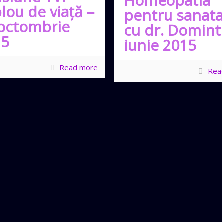
Homeopatia
lou de viaţă –
pentru sanat
octombrie
cu dr. Domint
15
iunie 2015
Read more
Rea