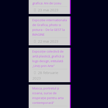
grafica: Ani de Liceu
23 mai 2023
Expozitie internationala
de Grafica, photo si
pictura – De la GEST la
IMAGINE
22 mai 2023
Expoziție colectivă de
artă plastică, grafică și
logo design, intitulată
„Uniți prin Arte”
28 februarie
2023
Masca, portretul și
icoana, surse de
inspirație pentru arta
contemporară”