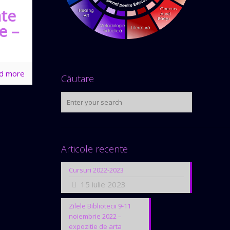
ate
e –
d more
Căutare
Articole recente
Cursuri 2022-2023
15 iulie 2023
Zilele Bibliotecii 9-11
noiembrie 2022 –
expozitie de arta