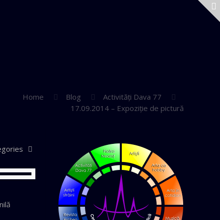
Home
Blog
Activităţi Dava 77
17.09.2014 – Expoziţie de pictură
egories
nilă