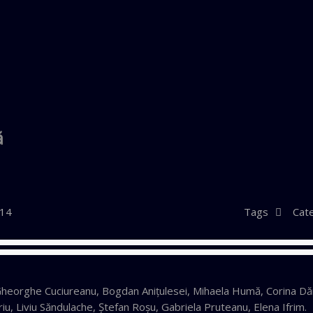
ă
014
Tags
Cat
 Gheorghe Cuciureanu, Bogdan Aniţulesei, Mihaela Humă, Corina Dă
iu, Liviu Săndulache, Ştefan Roşu, Gabriela Pruteanu, Elena Ifrim.