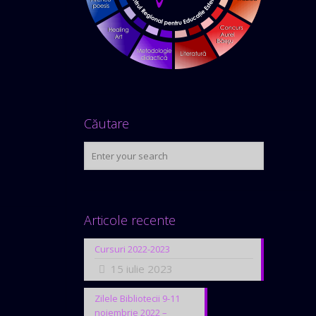
Căutare
Articole recente
Cursuri 2022-2023
15 iulie 2023
Zilele Bibliotecii 9-11
noiembrie 2022 –