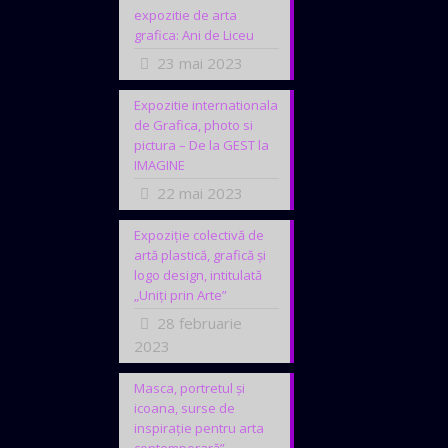
expozitie de arta
grafica: Ani de Liceu
23 mai 2023
Expozitie internationala
de Grafica, photo si
pictura – De la GEST la
IMAGINE
22 mai 2023
Expoziție colectivă de
artă plastică, grafică și
logo design, intitulată
„Uniți prin Arte”
28 februarie
2023
Masca, portretul și
icoana, surse de
inspirație pentru arta