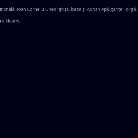
ţională: Ioan Corneliu Gheorghiţă, bass şi Adrian Aplugăriţei, orgă.
atra Neamţ