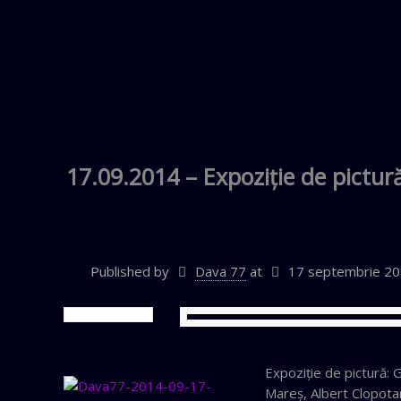
17.09.2014 – Expoziţie de pictur
Published by
Dava 77
at
17 septembrie 2
Expoziţie de pictură:
Mareş, Albert Clopotar