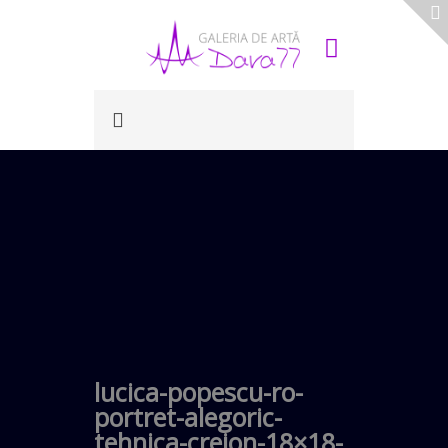
lucica-popescu-ro-
portret-alegoric-
tehnica-creion-18×18-