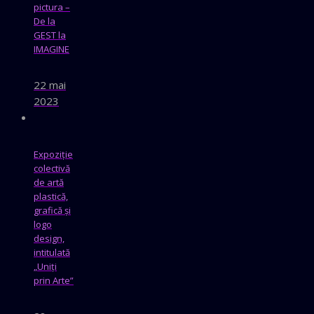
pictura –
De la
GEST la
IMAGINE
22 mai
2023
Expoziție
colectivă
de artă
plastică,
grafică și
logo
design,
intitulată
„Uniți
prin Arte”