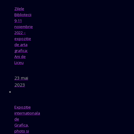
Zilele
Bibliotecii
9-11
noiembrie
2022 –
expozitie
de arta
grafica:
Ani de
Liceu
23 mai
2023
Expozitie
internationala
de
Grafica,
photo si