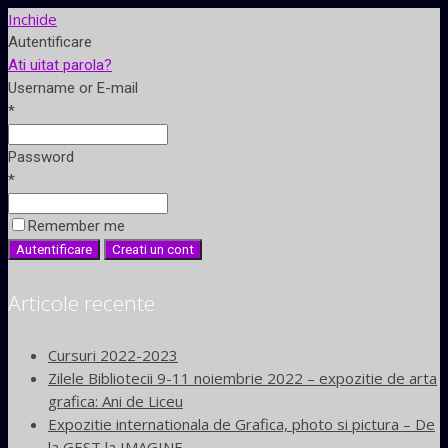
Inchide
Autentificare
Ati uitat parola?
Username or E-mail
*
Password
*
Remember me
Articole recente
Cursuri 2022-2023
Zilele Bibliotecii 9-11 noiembrie 2022 – expozitie de arta
grafica: Ani de Liceu
Expozitie internationala de Grafica, photo si pictura – De
la GEST la IMAGINE