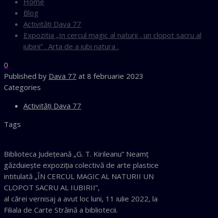
Home
Blog
Activităţi Dava 77
Expozitia „In cercul magic al naturii , un clopot sacru al
iubirii” . Arta de a iubi natura .
0
Published by
Dava 77
at
8 februarie 2023
Categories
Activităţi Dava 77
Tags
Biblioteca Județeană „G. T. Kirileanu” Neamț
găzduiește expoziția colectivă de arte plastice
intitulată „ÎN CERCUL MAGIC AL NATURII UN
CLOPOT SACRU AL IUBIRII”,
al cărei vernisaj a avut loc luni, 11 iulie 2022, la
Filiala de Carte Străină a bibliotecii.