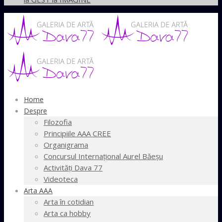
Home
Despre
Filozofia
Principiile AAA CREE
Organigrama
Concursul Internaţional Aurel Băeşu
Activităţi Dava 77
Videoteca
Arta AAA
Arta în cotidian
Arta ca hobby