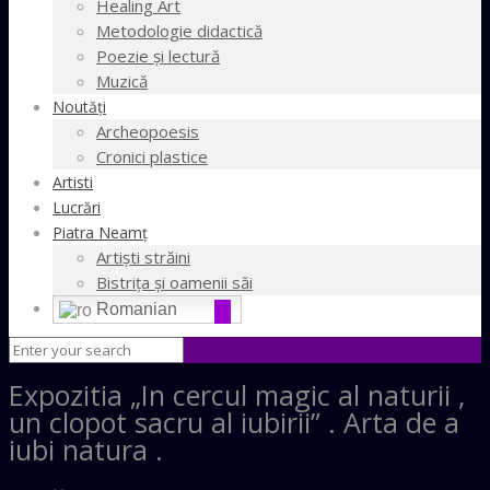
Healing Art
Metodologie didactică
Poezie şi lectură
Muzică
Noutăţi
Archeopoesis
Cronici plastice
Artisti
Lucrări
Piatra Neamţ
Artişti străini
Bistriţa şi oamenii săi
Romanian
Expozitia „In cercul magic al naturii ,
un clopot sacru al iubirii” . Arta de a
iubi natura .