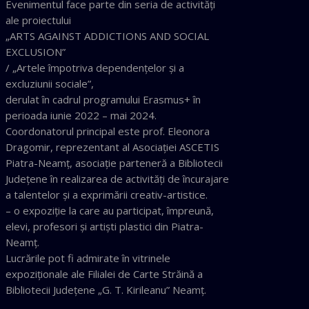
Evenimentul face parte din seria de activități
ale proiectului
„ARTS AGAINST ADDICTIONS AND SOCIAL
EXCLUSION”
/ „Artele împotriva dependențelor și a
excluziunii sociale”,
derulat în cadrul programului Erasmus+ în
perioada iunie 2022 – mai 2024.
Coordonatorul principal este prof. Eleonora
Dragomir, reprezentant al Asociației ASCETIS
Piatra-Neamț, asociație parteneră a Bibliotecii
Județene în realizarea de activități de încurajare
a talentelor și a exprimării creativ-artistice.
– o expoziție la care au participat, împreună,
elevi, profesori și artiști plastici din Piatra-
Neamț.
Lucrările pot fi admirate în vitrinele
expoziționale ale Filialei de Carte Străină a
Bibliotecii Județene „G. T. Kirileanu” Neamț.