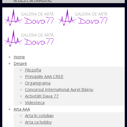
Home
Despre
Filozofia
Principiile AAA CREE
Organigrama
Concursul Internaţional Aurel Băeşu
Activităţi Dava 77
Videoteca
Arta AAA
Arta în cotidian
Arta ca hobby