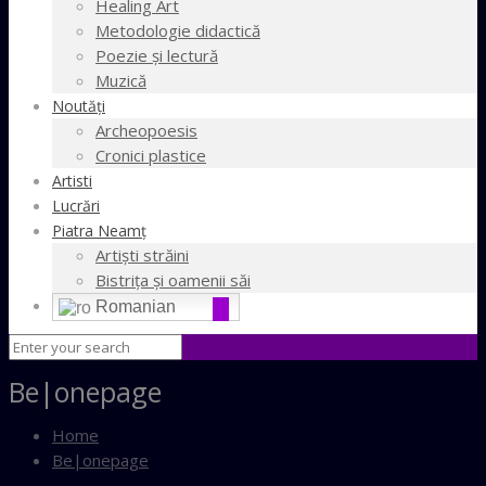
Healing Art
Metodologie didactică
Poezie şi lectură
Muzică
Noutăţi
Archeopoesis
Cronici plastice
Artisti
Lucrări
Piatra Neamţ
Artişti străini
Bistriţa şi oamenii săi
Romanian
Be|onepage
Home
Be|onepage