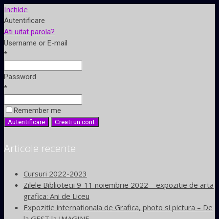
Inchide
Autentificare
Ati uitat parola?
Username or E-mail
*
Password
*
Remember me
Articole recente
Cursuri 2022-2023
Zilele Bibliotecii 9-11 noiembrie 2022 – expozitie de arta
grafica: Ani de Liceu
Expozitie internationala de Grafica, photo si pictura – De
la GEST la IMAGINE