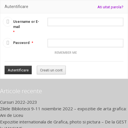
Autentificare
Ati uitat parola?
Username or E-
mail
*
Password
*
REMEMBER ME
Articole recente
Cursuri 2022-2023
Zilele Bibliotecii 9-11 noiembrie 2022 – expozitie de arta grafica:
Ani de Liceu
Expozitie internationala de Grafica, photo si pictura – De la GEST