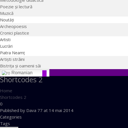
Metodologie didactică
Poezie şi lectură
Muzică
Noutăţi
Archeopoesis
Cronici plastice
Artisti
Lucrări
Piatra Neamţ
Artişti străini
Bistriţa şi oamenii săi
Romanian
Shortcodes 2
Home
Shortcodes 2
0
Published by
Dava 77
at
14 mai 2014
Categories
Tags